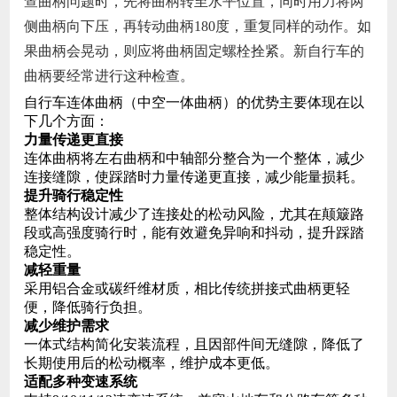
查曲柄问题时，先将曲柄转至水平位置，同时用力将两
侧曲柄向下压，再转动曲柄180度，重复同样的动作。如
果曲柄会晃动，则应将曲柄固定螺栓拴紧。新自行车的
曲柄要经常进行这种检查。
自行车连体曲柄（中空一体曲柄）的优势主要体现在以
下几个方面：
力量传递更直接
连体曲柄将左右曲柄和中轴部分整合为一个整体，减少
连接缝隙，使踩踏时力量传递更直接，减少能量损耗。 ‌
提升骑行稳定性
整体结构设计减少了连接处的松动风险，尤其在颠簸路
段或高强度骑行时，能有效避免异响和抖动，提升踩踏
稳定性。 ‌
减轻重量
采用铝合金或碳纤维材质，相比传统拼接式曲柄更轻
便，降低骑行负担。 ‌
减少维护需求
一体式结构简化安装流程，且因部件间无缝隙，降低了
长期使用后的松动概率，维护成本更低。 ‌
适配多种变速系统